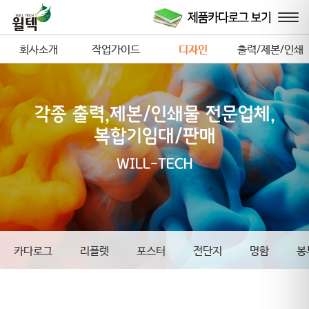
회사소개
작업가이드
디자인
출력/제본/인쇄
(포트폴리오)
각종 출력,제본/인쇄물 전문업체,
복합기임대/판매
WILL-TECH
카다로그
리플렛
포스터
전단지
명함
봉