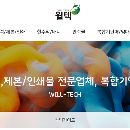
력/제본/인쇄
현수막/배너
판촉물
복합기판매/임대
,제본/인쇄물 전문업체, 복합
WILL-TECH
작업가이드